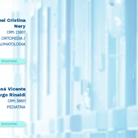
bel Cristina
Nery
CRM: 25907
ORTOPEDIA /
AUMATOLOGIA
Encontrei...
osé Vicente
go Rinaldi
CRM: 36801
PEDIATRIA
Encontrei...