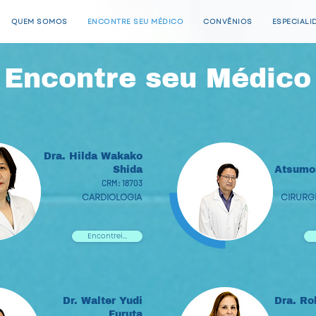
QUEM SOMOS
ENCONTRE SEU MÉDICO
CONVÊNIOS
ESPECIALI
Encontre seu Médico
Dra. Hilda Wakako
Shida
Atsumor
CRM: 18703
CARDIOLOGIA
CIRURGI
Encontrei...
Dr. Walter Yudi
Dra. Ro
Furuta