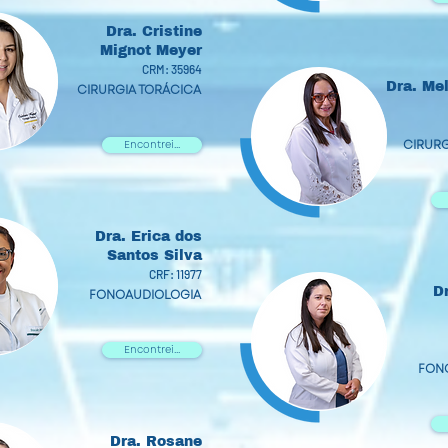
Dra. Cristine
Mignot Meyer
CRM: 35964
Dra. Mel
CIRURGIA TORÁCICA
CIRURG
Encontrei...
Dra. Erica dos
Santos Silva
CRF: 11977
D
FONOAUDIOLOGIA
Encontrei...
FON
Dra. Rosane