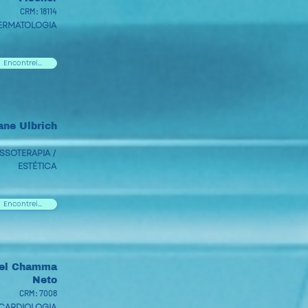
CRM: 18114
ERMATOLOGIA
Encontrei...
ane Ulbrich
SSOTERAPIA /
ESTÉTICA
Encontrei...
uel Chamma
Neto
CRM: 7008
CARDIOLOGIA