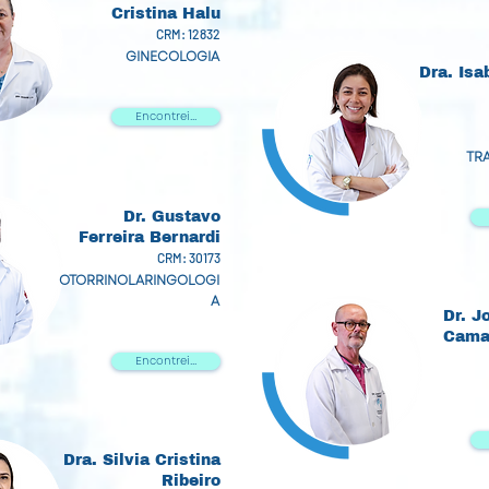
Cristina Halu
CRM: 12832
GINECOLOGIA
Dra. Isa
Encontrei...
TR
Dr. Gustavo
Ferreira Bernardi
CRM: 30173
OTORRINOLARINGOLOGI
A
Dr. J
Camar
Encontrei...
Dra. Silvia Cristina
Ribeiro