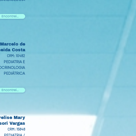
Encontrei...
 Marcelo de
eida Costa
CRM: 10482
PEDIATRIA E
OCRINOLOGIA
PEDIÁTRICA
Encontrei...
velise Mary
sori Vargas
CRM: 15848
PEDIATRIA /