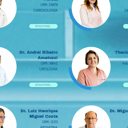
CRM: 25679
CARDIOLOGIA
D
Encontrei...
Dr. Andrei Ribeiro
Thaci
Amatuzzi
CRM: 18642
MA
UROLOGIA
Encontrei...
Dr. Luiz Henrique
Dr. Mig
Miguel Costa
CRM: 12311
PEDIATRIA