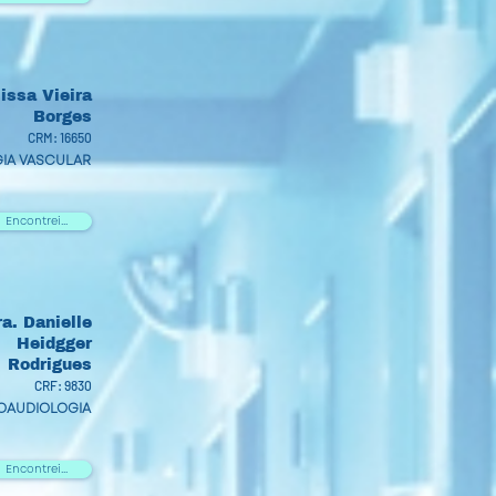
issa Vieira
Borges
CRM: 16650
IA VASCULAR
Encontrei...
ra. Danielle
Heidgger
Rodrigues
CRF: 9830
OAUDIOLOGIA
Encontrei...