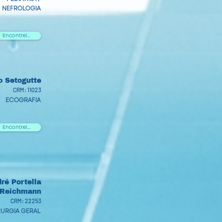
NEFROLOGIA
Encontrei...
o Setogutte
CRM: 11023
ECOGRAFIA
Encontrei...
dré Portella
Reichmann
CRM: 22253
RURGIA GERAL