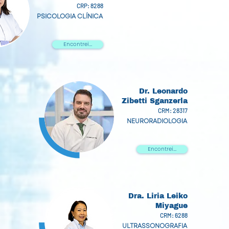
CRP: 8288
PSICOLOGIA CLÍNICA
Encontrei...
Dr. Leonardo
Zibetti Sganzerla
CRM: 28317
NEURORADIOLOGIA
Encontrei...
Dra. Liria Leiko
Miyague
CRM: 6288
ULTRASSONOGRAFIA