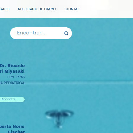
DADES
RESULTADO DE EXAMES
CONTATO
Dr. Ricardo
i Miyasaki
CRM: 17743
A PEDIÁTRICA
Encontrei...
berta Noris
Fischer