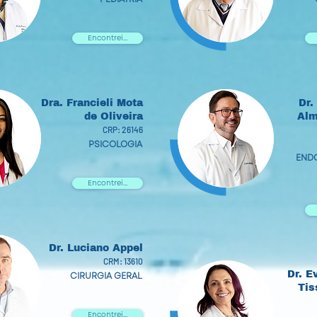
Encontrei...
Dra. Francieli Mota
Dr.
de Oliveira
Alm
CRP: 26146
PSICOLOGIA
END
Encontrei...
Dr. Luciano Appel
CRM: 13610
Dr. E
CIRURGIA GERAL
Tis
Encontrei...