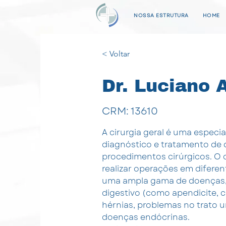
NOSSA ESTRUTURA
HOME
< Voltar
Dr. Luciano 
CRM: 13610
A cirurgia geral é uma especi
diagnóstico e tratamento de 
procedimentos cirúrgicos. O c
realizar operações em difere
uma ampla gama de doenças, 
digestivo (como apendicite, co
hérnias, problemas no trato u
doenças endócrinas.