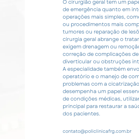
O cirurgião geral tem um pap
de emergência quanto em inter
operações mais simples, como
ou procedimentos mais compl
tumores ou reparação de lesõe
cirurgia geral abrange o trat
exigem drenagem ou remoção 
correção de complicações de
diverticular ou obstruções int
A especialidade também env
operatório e o manejo de co
problemas com a cicatrização.
desempenha um papel essenci
de condições médicas, utiliz
principal para restaurar a saú
dos pacientes.
contato@policlinicafrg.com.br