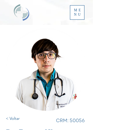
ME
NU
< Voltar
CRM: 50056