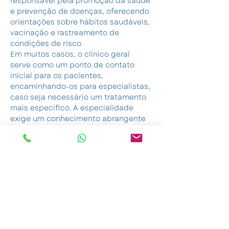
responsável pela promoção da saúde 
e prevenção de doenças, oferecendo 
orientações sobre hábitos saudáveis, 
vacinação e rastreamento de 
condições de risco.
Em muitos casos, o clínico geral 
serve como um ponto de contato 
inicial para os pacientes, 
encaminhando-os para especialistas, 
caso seja necessário um tratamento 
mais específico. A especialidade 
exige um conhecimento abrangente 
de diversas áreas da medicina, o que 
permite ao clínico geral proporcionar 
cuidados contínuos, coordenando o 
tratamento de diversas condições, 
especialmente para pacientes que 
possuem múltiplas comorbidades. 
Esse acompanhamento integral e 
preventivo é fundamental para 
garantir a saúde geral do paciente, 
promover a detecção precoce de 