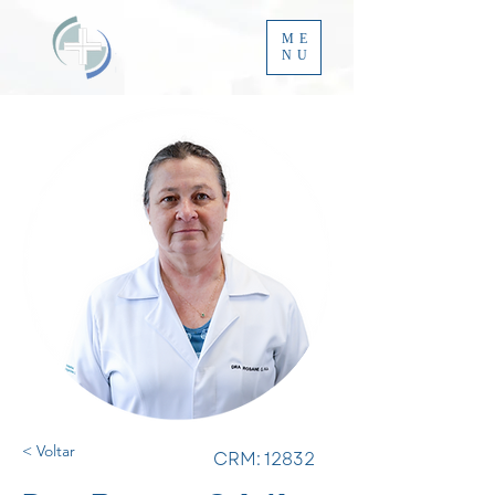
ME
NU
< Voltar
CRM: 12832