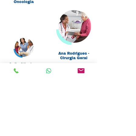
Oncologia
A cada atendimento, sinto o
carinho e a dedicação de
vocês. Obrigado por
cuidarem de mim com
tanto profissionalismo e
humanidade. Com certeza
o meu tratamento se torna
mais leve. Sou grata pela
vida de cada um de vocês!
Ana Rodrigues -
Cirurgia Geral
Agora consigo andar
Sofia Oliveira -
perfeitamente, depois da
Neurologia
cirurgia no meu calcanhar
bem-sucedida. Obrigado à
Graças ao neurologista
equipe incrível!
dedicado, recuperei a
sensibilidade total após
minha lesão. Resultados
incríveis!