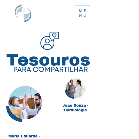
ME
NU
Tesouros
PARA COMPARTILHAR
Joao Souza -
Cardiologia
O cuidado fornecido pelo
cardiologista foi
excepcional. Sinto-me mais
saudável do que nunca!
Maria Eduarda -