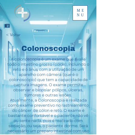
ME
NU
< Voltar
Colonoscopia
A colonoscopia é um exame que avalia
todo o intestino grosso (cólon), incluindo o
reto e o ânus com a utilização de um
aparelho com câmera (que é o
colonoscópio) que tem a capacidade de
captura imagens. O exame permite
observar e biopsiar pólipos, úlceras,
tumores e outras lesões.
Atualmente, a Colonoscopia é realizada
como exame preventivo no rastreamento
do câncer de cólon e reto. O exame é
bastante confortável e o paciente não vê
ou sente nada, pois é realizado com
sedação, ou seja, o paciente dorme. Será
necessário um preparo intestinal com uso